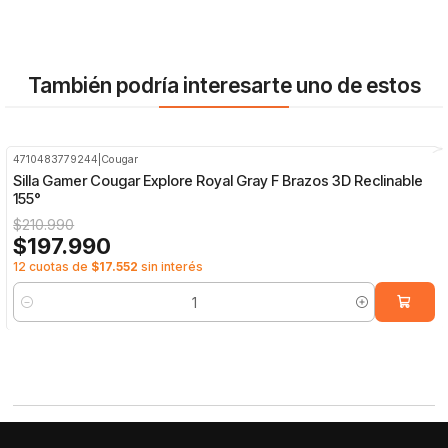
También podría interesarte uno de estos
4710483779244
|
Cougar
-6%
OFF
Silla Gamer Cougar Explore Royal Gray F Brazos 3D Reclinable
155°
$210.990
$197.990
12 cuotas de
$17.552
sin interés
Cantidad