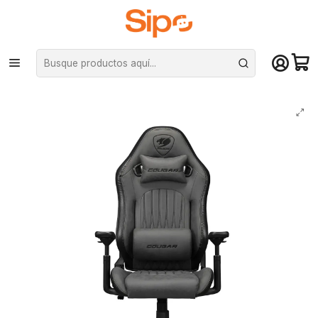
¡Compra hasta mediodía y recibe hoy! De lunes a sábado en el gran
Santiago. Envío gratis desde $29.990
Inicio
Computación y Gamers
Sillas y Escritorios
Sillas
Silla Gamer Cougar Explore JET GRAY F Reclinable 155° 120 kg