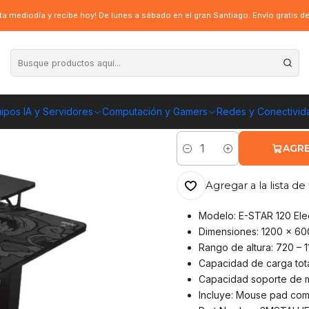
io Eléctrico Cougar E-Star 120 Luffy One Piece Edición Limitada
a mediodía y recibe hoy! De lunes a sábado en el gran Santiago. Envío gratis 
|
Escritorio Eléct
Piece Edición Li
ipos IA y Servidores
Computación y Gamers
Redes y Conectivid
ENVÍO GRATIS A TOD
AGRE
Cantidad
Agregar a la lista de 
Modelo: E-STAR 120 Elec
Dimensiones: 1200 x 60
Rango de altura: 720 – 
Capacidad de carga tota
Capacidad soporte de mo
Incluye: Mouse pad com