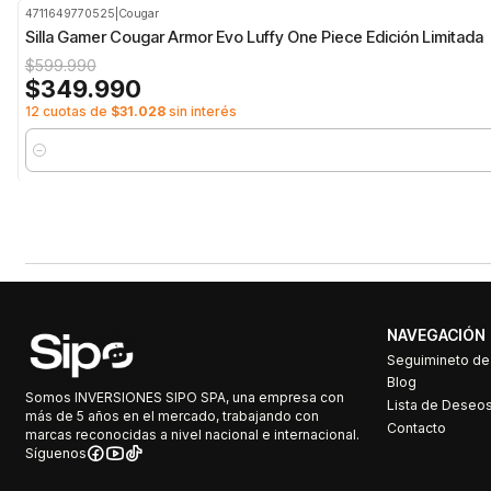
4711649770525
|
Cougar
-42%
OFF
Silla Gamer Cougar Armor Evo Luffy One Piece Edición Limitada
$599.990
$349.990
12 cuotas de
$31.028
sin interés
Cantidad
NAVEGACIÓN
Seguimineto d
Blog
Somos INVERSIONES SIPO SPA, una empresa con
Lista de Deseo
más de 5 años en el mercado, trabajando con
Contacto
marcas reconocidas a nivel nacional e internacional.
Síguenos