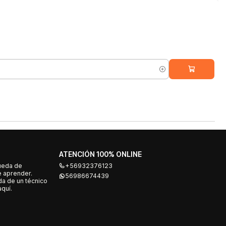
ATENCIÓN 100% ONLINE
ueda de
+56932376123
e aprender.
56986674439
a de un técnico
quí.