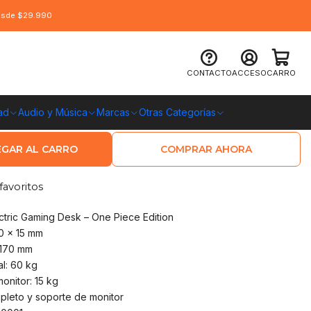
desde $29.990
rico Cougar E-Star 120 Luffy One
CONTACTO
ACCESO
CARRO
mitada
ad
Audio y Música
Marcas
Otras Categorías
O CHILE
GAR AL CARRO
COMPRAR AHORA
favoritos
tric Gaming Desk – One Piece Edition
0 x 15 mm
1170 mm
l: 60 kg
nitor: 15 kg
pleto y soporte de monitor