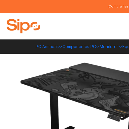
Inicio
Computación y Gamers
Sillas y Escritorios
Escritorios
Escritor
¡Compra hast
PC Armadas
Componentes PC
Monitores
Equ