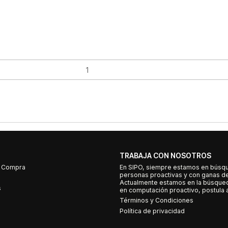
TRABAJA CON NOSOTROS
e Compra
En SIPO, siempre estamos en búsq
personas proactivas y con ganas d
Actualmente estamos en la búsqued
s
en computación proactivo, postula a
Términos y Condiciones
Política de privacidad