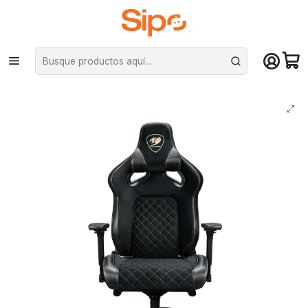
¡Compra hasta mediodía y recibe hoy! De lunes a sábado en el gran
Santiago. Envío gratis desde $29.990
Inicio
Computación y Gamers
Sillas y Escritorios
Sillas
Silla Gamer Cougar Titan Pro V2 Gold F Brazos 4D LiftBack 155°