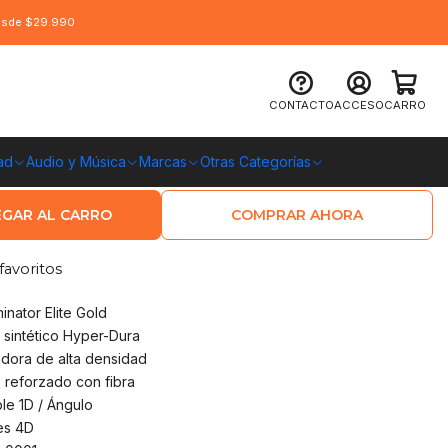
desde $29.990
ar Terminator Elite Gold, Brazos 4D,
CONTACTO
ACCESO
CARRO
ad
Audio y Música
Marcas
Otras Categorías
O CHILE
GAR AL CARRO
COMPRAR AHORA
favoritos
nator Elite Gold
o sintético Hyper-Dura
dora de alta densidad
 reforzado con fibra
le 1D / Ángulo
es 4D