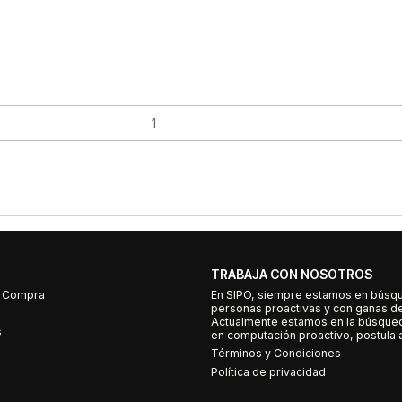
TRABAJA CON NOSOTROS
e Compra
En SIPO, siempre estamos en búsq
personas proactivas y con ganas d
Actualmente estamos en la búsqued
s
en computación proactivo, postula a
Términos y Condiciones
Política de privacidad