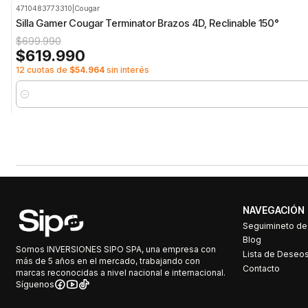
4710483773310
|
Cougar
-11%
OFF
Silla Gamer Cougar Terminator Brazos 4D, Reclinable 150°
$699.990
$619.990
12 cuotas de
$54.964
sin interés
Cantidad
NAVEGACIÓN
Seguimineto d
Blog
Somos INVERSIONES SIPO SPA, una empresa con
Lista de Deseo
más de 5 años en el mercado, trabajando con
Contacto
marcas reconocidas a nivel nacional e internacional.
Síguenos