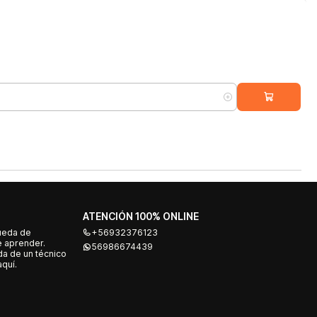
ATENCIÓN 100% ONLINE
ueda de
+56932376123
e aprender.
56986674439
a de un técnico
quí.