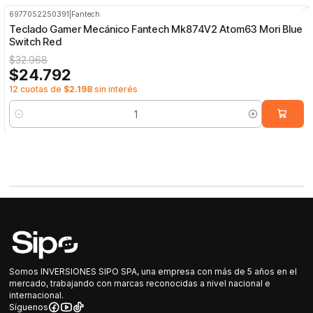
6977052250391
|
Fantech
-25%
OFF
Teclado Gamer Mecánico Fantech Mk874V2 Atom63 Mori Blue
Switch Red
$32.968
$24.792
12 cuotas de
$2.198
sin interés
Cantidad
Somos INVERSIONES SIPO SPA, una empresa con más de 5 años en el
mercado, trabajando con marcas reconocidas a nivel nacional e
internacional.
Síguenos