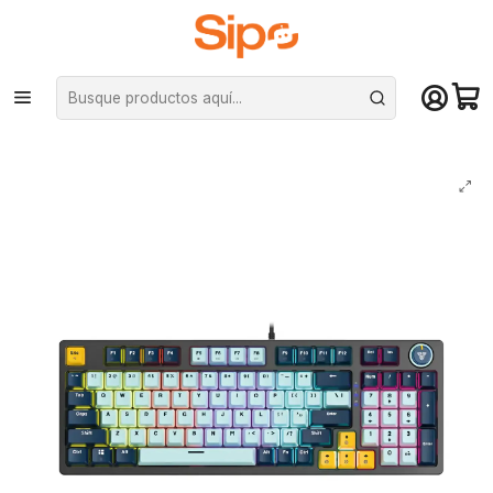
¡Compra hasta mediodía y recibe hoy! De lunes a sábado en el gran
Santiago. Envío gratis desde $29.990
Inicio
Computación y Gamers
Teclados
Mecánicos
Teclado Gamer Mecánico Fantech Mk890V2 Atom96 SkyBlue Switch
Blue