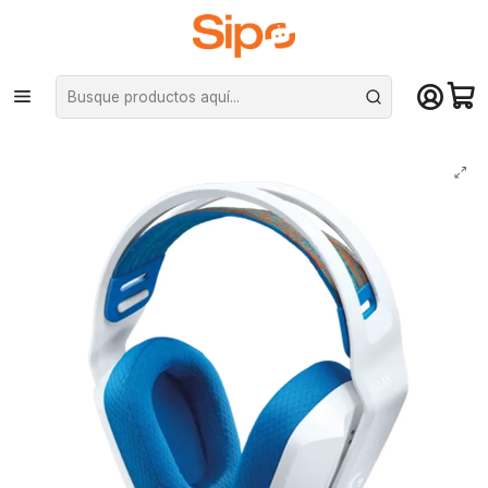
¡Compra hasta mediodía y recibe hoy! De lunes a sábado en el gran
Santiago. Envío gratis desde $29.990
Inicio
Computación y Gamers
Audífonos
Audífonos Logitech G335, Jack 3.5mm, Multiplataforma, Blanco