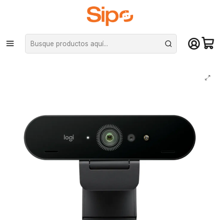
¡Compra hasta mediodía y recibe hoy! De lunes a sábado en el gran
Santiago. Envío gratis desde $29.990
Inicio
Computación y Gamers
Cámara Web
Webcam Cámara Web Logitech BRIO 4K Full HD 1080p 13MP 5X