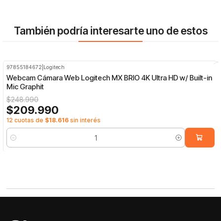
También podría interesarte uno de estos
97855184672
|
Logitech
-16%
OFF
Webcam Cámara Web Logitech MX BRIO 4K Ultra HD w/ Built-in
Mic Graphit
$248.990
$209.990
12 cuotas de
$18.616
sin interés
Cantidad