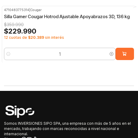
4710483775314
|
Cougar
-36%
OFF
Silla Gamer Cougar Hotrod Ajustable Apoyabrazos 3D, 136 kg
$359.990
$229.990
12 cuotas de
$20.389
sin interés
Cantidad
Somos INVERSIONES SIPO SPA, una empresa con más de 5 años en el
mercado, trabajando con marcas reconocidas a nivel nacional e
internacional.