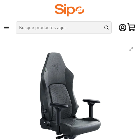
¡Compra hasta mediodía y recibe hoy! De lunes a sábado en el gran
Santiago. Envío gratis desde $29.990
Inicio
Computación y Gamers
Sillas y Escritorios
Sillas
Silla Gamer Razer Iskur V2 Fabric Dark Gray, apoyabrazos 4D