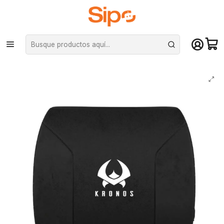
¡Compra hasta mediodía y recibe hoy! De lunes a sábado en el gran
Santiago. Envío gratis desde $29.990
Inicio
Computación y Gamers
Sillas y Escritorios
Cojines
Cojín Lumbar Kronos Gamer Memory Foam Silla Asiento Automóvil