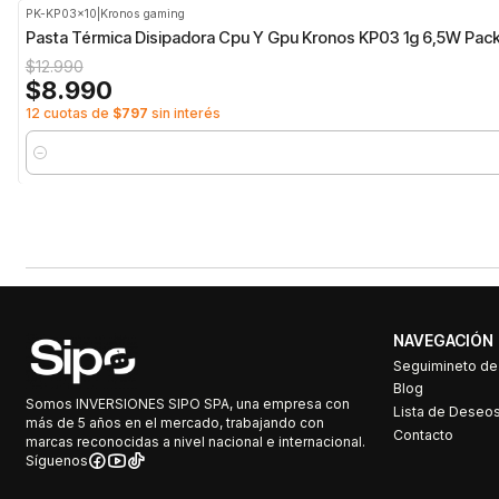
PK-KP03x10
|
Kronos gaming
-31%
OFF
Pasta Térmica Disipadora Cpu Y Gpu Kronos KP03 1g 6,5W Pack
$12.990
$8.990
12 cuotas de
$797
sin interés
Cantidad
NAVEGACIÓN
Seguimineto d
Blog
Somos INVERSIONES SIPO SPA, una empresa con
Lista de Deseo
más de 5 años en el mercado, trabajando con
Contacto
marcas reconocidas a nivel nacional e internacional.
Síguenos