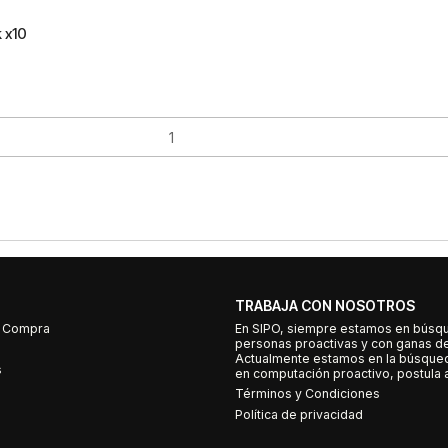
 x10
TRABAJA CON NOSOTROS
e Compra
En SIPO, siempre estamos en búsq
personas proactivas y con ganas d
Actualmente estamos en la búsqued
s
en computación proactivo, postula a
Términos y Condiciones
Política de privacidad