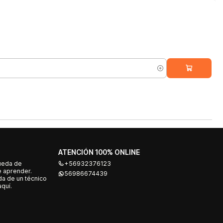
ATENCIÓN 100% ONLINE
ueda de
+56932376123
e aprender.
56986674439
a de un técnico
quí.