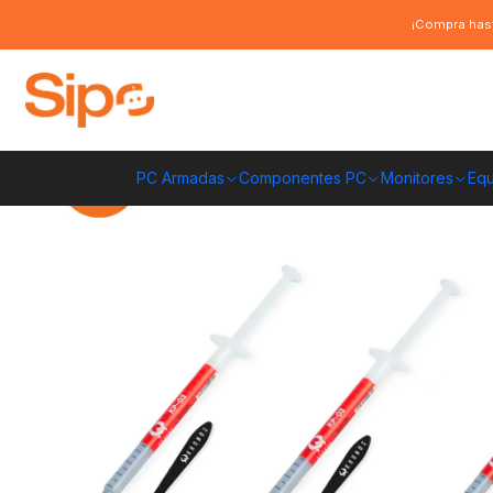
Inicio
Componentes PC
Limpieza y Armado de PC
Pasta térmica
Pa
¡Compra hast
PC Armadas
Componentes PC
Monitores
Equ