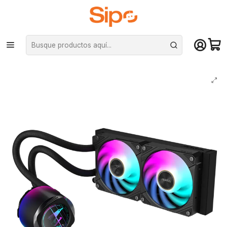
¡Compra hasta mediodía y recibe hoy! De lunes a sábado en el gran
Santiago. Envío gratis desde $29.990
Inicio
Componentes PC
Cooler CPU
Refrigeración líquida
Refrigeración Líquida Aorus WaterForce X II 240 ARGB, Intel/AMD, Negro