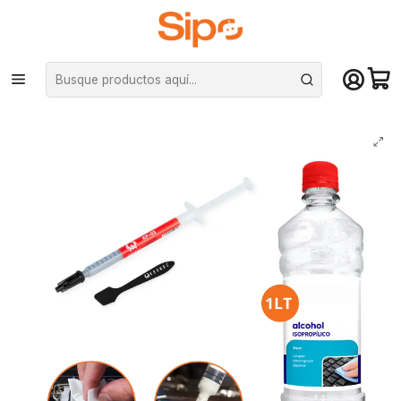
¡Compra hasta mediodía y recibe hoy! De lunes a sábado en el gran
Santiago. Envío gratis desde $29.990
Inicio
Componentes PC
Limpieza y Armado de PC
Pasta térmica
Kit Limpieza Pc Alcohol Isopropílico Y Pasta Térmica Calidad