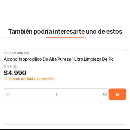
También podría interesarte uno de estos
7805514001726
|
-29%
OFF
Alcohol Isopropilico De Alta Pureza 1 Litro Limpieza De Pc
$6.990
$4.990
12 cuotas de
$442
sin interés
Cantidad