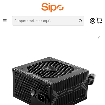
¡Compra hasta mediodía y recibe hoy! De lunes a sábado en el gran
Santiago. Envío gratis desde $29.990
Inicio
Componentes PC
Fuentes de Poder
Certificadas
Fuente de Poder 650W MSI MAG A650BN, 80+ Bronze, Active PFC