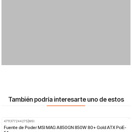
También podría interesarte uno de estos
4711377244275
|
MSI
-13%
OFF
Fuente de Poder MSI MAG A850GN 850W 80+ Gold ATX PciE-