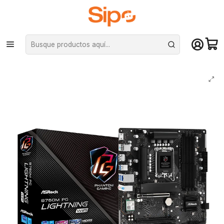
¡Compra hasta mediodía y recibe hoy! De lunes a sábado en el gran
Santiago. Envío gratis desde $29.990
Inicio
Componentes PC
Placas Madre
Intel LGA 1700
Placa Madre ASRock B760M PG Lightning WiFi LGA 1700 DDR5 mATX