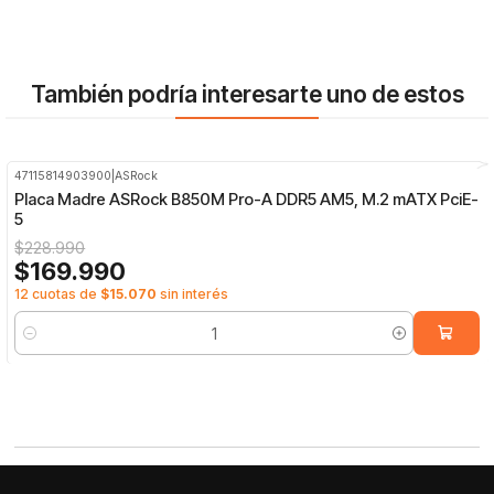
También podría interesarte uno de estos
47115814903900
|
ASRock
-26%
OFF
Placa Madre ASRock B850M Pro-A DDR5 AM5, M.2 mATX PciE-
5
$228.990
$169.990
12 cuotas de
$15.070
sin interés
Cantidad