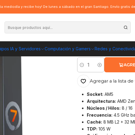
7 7700X, 4.5GHz, 8 Núcleos / 16 Hilos, Socket AM5
a mediodía y recibe hoy! De lunes a sábado en el gran Santiago. Envío gratis 
|
Procesador AMD
/ 16 Hilos, Sock
ipos IA y Servidores
Computación y Gamers
Redes y Conectivid
ENVÍO GRATIS A TOD
AGRE
Cantidad
Agregar a la lista de 
Socket:
AM5
Arquitectura:
AMD Zen
Núcleos / Hilos:
8 / 16
Frecuencia:
4.5 GHz ba
Caché:
8 MB L2 + 32 M
TDP:
105 W