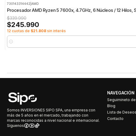
730143314442
|
AMD
-28%
OFF
Procesador AMD Ryzen 5 7600x, 4.7GHz, 6 Núcleos / 12 Hilos, 
$339.990
$245.990
12 cuotas de
$21.808
sin interés
Cantidad
NAVEGACIÓN
Seguimineto d
Blog
Somos INVERSIONES SIPO SPA, una empresa con
Lista de Deseo
más de 5 años en el mercado, trabajando con
Contacto
marcas reconocidas a nivel nacional e internacional.
Síguenos