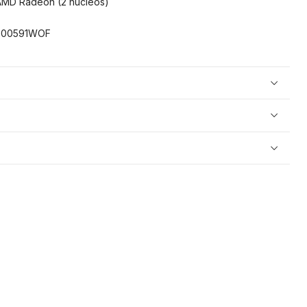
MD Radeon (2 núcleos)
000591WOF