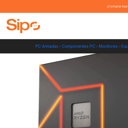
Inicio
Componentes PC
Procesadores
AMD
Procesador AMD Ryzen 
¡Compra hast
PC Armadas
Componentes PC
Monitores
Equ