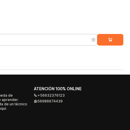
ATENCIÓN 100% ONLINE
ueda de
+56932376123
e aprender.
56986674439
a de un técnico
quí.