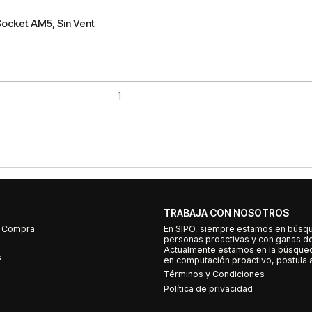
Socket AM5, Sin Vent
TRABAJA CON NOSOTROS
e Compra
En SIPO, siempre estamos en búsq
personas proactivas y con ganas d
Actualmente estamos en la búsqued
s
en computación proactivo, postula a
Términos y Condiciones
Política de privacidad