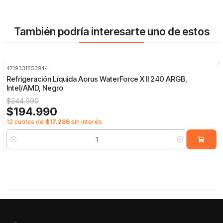
También podría interesarte uno de estos
4719331553944
|
-20%
OFF
Refrigeración Líquida Aorus WaterForce X II 240 ARGB,
Intel/AMD, Negro
$244.990
$194.990
12 cuotas de
$17.286
sin interés
Cantidad