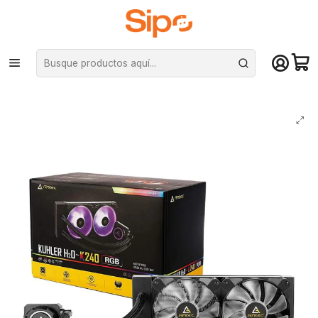
¡Compra hasta mediodía y recibe hoy! De lunes a sábado en el gran
Santiago. Envío gratis desde $29.990
Inicio
Componentes PC
Cooler CPU
Refrigeración líquida
Refrigeración Líquida Antec Kühler H2O K240 RGB - Intel/AMD, PWM,
120mm x2, PTFE