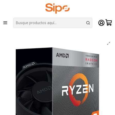
¡Compra hasta mediodía y recibe hoy! De lunes a sábado en el gran
Santiago. Envío gratis desde $29.990
Inicio
Componentes PC
Procesadores
AMD
Procesador AMD Ryzen 3 3200G, Radeon Vega 8 (AM4, 4 Cores,
3.6GHz)