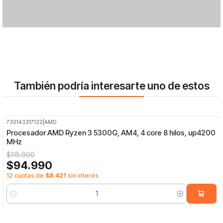
También podría interesarte uno de estos
730143317122
|
AMD
-18%
OFF
Procesador AMD Ryzen 3 5300G, AM4, 4 core 8 hilos, up4200
MHz
$115.990
$94.990
12 cuotas de
$8.421
sin interés
Cantidad