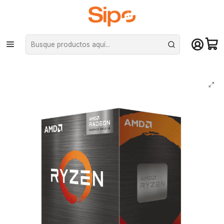
¡Compra hasta mediodía y recibe hoy! De lunes a sábado en el gran
Santiago. Envío gratis desde $29.990
Inicio
Componentes PC
Procesadores
AMD
Procesador AMD Ryzen 5 5600X, 6-Core, 3,7Ghz (4,6Ghz Max Boost),
Socket AM4, 65W