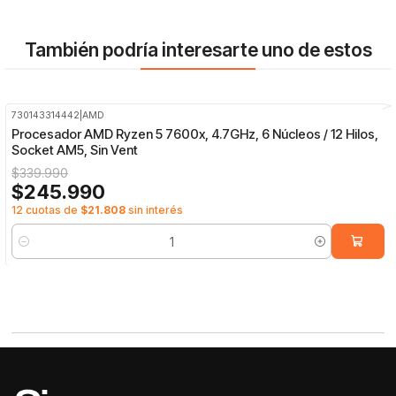
También podría interesarte uno de estos
730143314442
|
AMD
-28%
OFF
Procesador AMD Ryzen 5 7600x, 4.7GHz, 6 Núcleos / 12 Hilos,
Socket AM5, Sin Vent
$339.990
$245.990
12 cuotas de
$21.808
sin interés
Cantidad