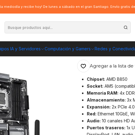
byte B850 EAGLE WIFI6E, AMD B850 AM5, DDR5
a mediodía y recibe hoy! De lunes a sábado en el gran Santiago. Envío gratis 
|
Placa Madre Gi
B850 AM5, DDR
ipos IA y Servidores
Computación y Gamers
Redes y Conectivid
ENVÍO GRATIS A TOD
Agregar a la lista de 
Chipset:
AMD B850
Socket:
AM5 (compatibl
Memoria RAM:
4x DDR5
Almacenamiento:
3x M
Expansión:
2x PCIe 4.0 
Red:
Ethernet 10GbE, Wi
Audio:
10 canales HD A
Puertos traseros:
1x U
DisplayPort, LAN, audio