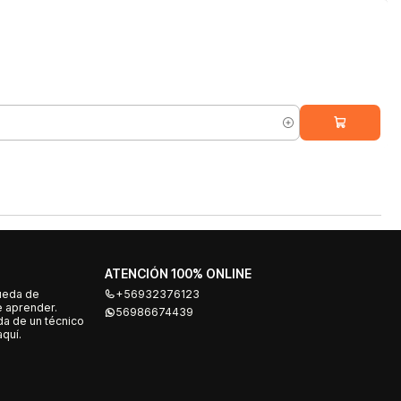
ATENCIÓN 100% ONLINE
ueda de
+56932376123
e aprender.
56986674439
a de un técnico
quí.