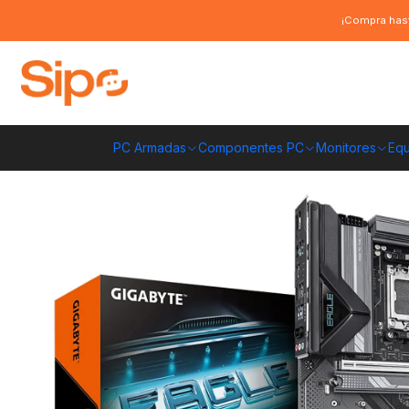
Inicio
Componentes PC
Placas Madre
AMD AM5
Placa Madre Giga
¡Compra hast
PC Armadas
Componentes PC
Monitores
Equ