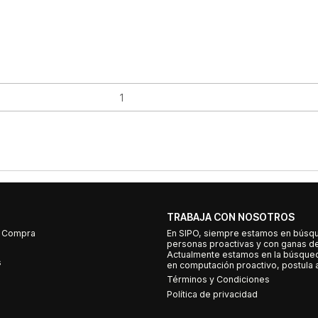
TRABAJA CON NOSOTROS
e Compra
En SIPO, siempre estamos en búsq
personas proactivas y con ganas d
Actualmente estamos en la búsqued
s
en computación proactivo, postula a
Términos y Condiciones
Política de privacidad