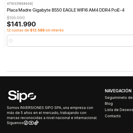
4719331868406
|
-28%
OFF
Placa Madre Gigabyte B550 EAGLE WIFI6 AM4 DDR4 PciE-4
$195.990
$141.990
12 cuotas de
$12.588
sin interés
Cantidad
NAVEGACIÓN
Seguimineto d
Blog
Somos INVERSIONES SIPO SPA, una empresa con
Lista de Deseo
más de 5 años en el mercado, trabajando con
Contacto
marcas reconocidas a nivel nacional e internacional.
Síguenos