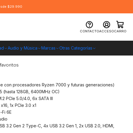
desde $29.990
gabyte B850 EAGLE WIFI6E, AMD
CONTACTO
ACCESO
CARRO
5
ad
Audio y Música
Marcas
Otras Categorías
O CHILE
favoritos
e con procesadores Ryzen 7000 y futuras generaciones)
 (hasta 128GB, 6400MHz OC)
.2 PCIe 5.0/4.0, 6x SATA III
x16, 1x PCIe 3.0 x1
-Fi 6E
udio
SB 3.2 Gen 2 Type-C, 4x USB 3.2 Gen 1, 2x USB 2.0, HDMI,