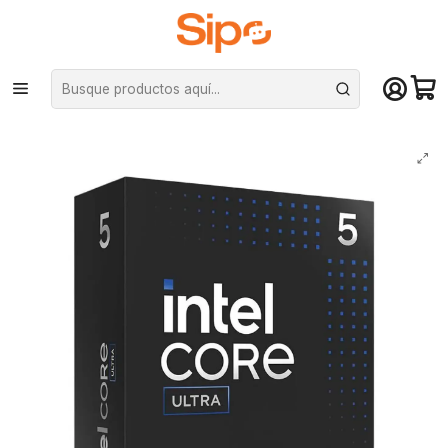
¡Compra hasta mediodía y recibe hoy! De lunes a sábado en el gran
Santiago. Envío gratis desde $29.990
Inicio
Componentes PC
Procesadores
Intel
Procesador Intel Core Ultra 5 245KF, LGA 1851, 4.2/5.2GHz, 14Core/Hilos