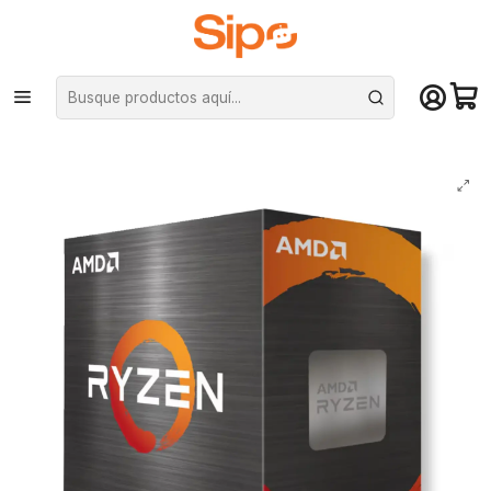
¡Compra hasta mediodía y recibe hoy! De lunes a sábado en el gran
Santiago. Envío gratis desde $29.990
Inicio
Componentes PC
Procesadores
AMD
Procesador AMD Ryzen 5 5600T AM4, 3.7GHz (Turbo 4.5GHz),
6Core/12hilos