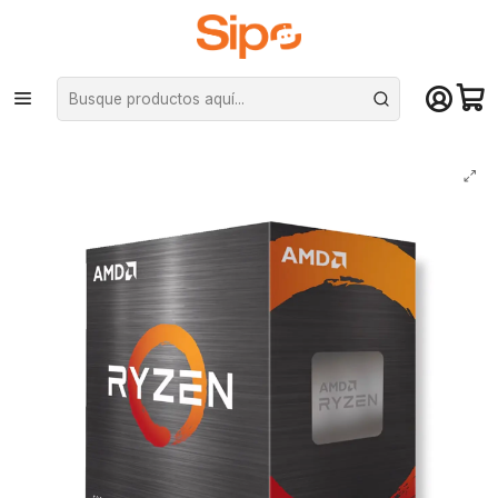
¡Compra hasta mediodía y recibe hoy! De lunes a sábado en el gran
Santiago. Envío gratis desde $29.990
Inicio
Componentes PC
Procesadores
AMD
Procesador AMD Ryzen 5 5600XT, AM4, Zen3, 6 núcleos/12 hilos