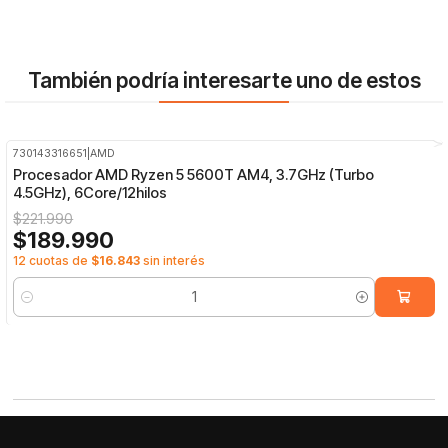
También podría interesarte uno de estos
730143316651
|
AMD
-14%
OFF
Procesador AMD Ryzen 5 5600T AM4, 3.7GHz (Turbo
4.5GHz), 6Core/12hilos
$221.990
$189.990
12 cuotas de
$16.843
sin interés
Cantidad