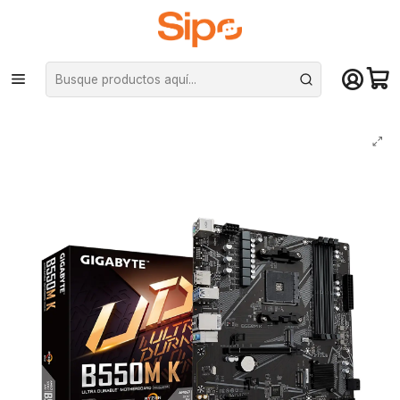
¡Compra hasta mediodía y recibe hoy! De lunes a sábado en el gran
Santiago. Envío gratis desde $29.990
Inicio
Componentes PC
Placas Madre
AMD AM4
Placa Madre Gigabyte B550M K, AMD B550, AM4, DDR4, MicroATX