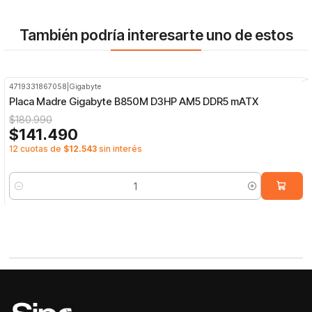
También podría interesarte uno de estos
4719331867058
|
Gigabyte
-22%
OFF
Placa Madre Gigabyte B850M D3HP AM5 DDR5 mATX
$180.990
$141.490
12 cuotas de
$12.543
sin interés
Cantidad