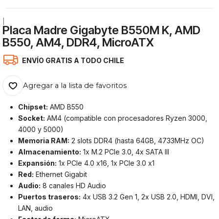
|
Placa Madre Gigabyte B550M K, AMD
B550, AM4, DDR4, MicroATX
ENVÍO GRATIS A TODO CHILE
Agregar a la lista de favoritos
Chipset:
AMD B550
Socket:
AM4 (compatible con procesadores Ryzen 3000,
4000 y 5000)
Memoria RAM:
2 slots DDR4 (hasta 64GB, 4733MHz OC)
Almacenamiento:
1x M.2 PCIe 3.0, 4x SATA III
Expansión:
1x PCIe 4.0 x16, 1x PCIe 3.0 x1
Red:
Ethernet Gigabit
Audio:
8 canales HD Audio
Puertos traseros:
4x USB 3.2 Gen 1, 2x USB 2.0, HDMI, DVI,
LAN, audio