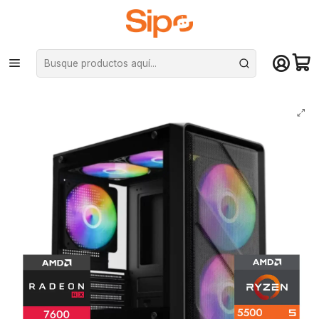
¡Compra hasta mediodía y recibe hoy! De lunes a sábado en el gran
Santiago. Envío gratis desde $29.990
Inicio
Pc Armadas
Pc Entusiasta
PC Gamer Warrior 5: Ryzen 5500, SSD M.2, RAM 16/32GB, RX 7600