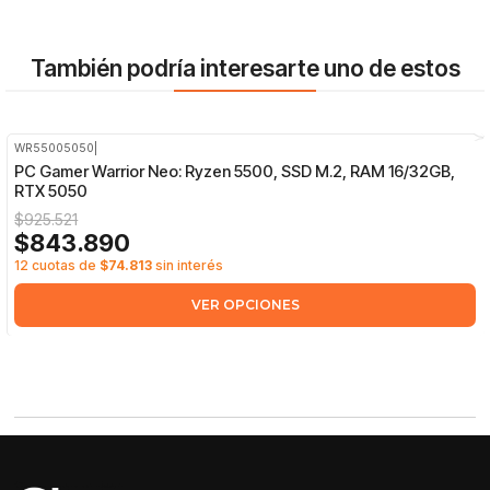
También podría interesarte uno de estos
WR55005050
|
-9%
OFF
PC Gamer Warrior Neo: Ryzen 5500, SSD M.2, RAM 16/32GB,
RTX 5050
$925.521
$843.890
12 cuotas de
$74.813
sin interés
VER OPCIONES