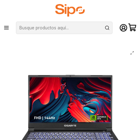
¡Compra hasta mediodía y recibe hoy! De lunes a sábado en el gran
Santiago. Envío gratis desde $29.990
Inicio
Pc Armadas
Notebooks
Notebook Gigabyte G5 MF 15.6″, Intel Core i5-12500H, RTX 4050, 16 GB,
512GB, 144hz