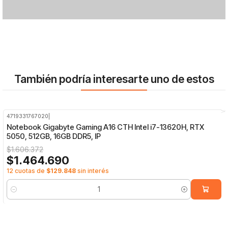
También podría interesarte uno de estos
4719331767020
|
-9%
OFF
Notebook Gigabyte Gaming A16 CTH Intel i7-13620H, RTX
5050, 512GB, 16GB DDR5, IP
$1.606.372
$1.464.690
12 cuotas de
$129.848
sin interés
Cantidad