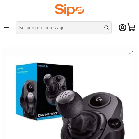
¡Compra hasta mediodía y recibe hoy! De lunes a sábado en el gran
Santiago. Envío gratis desde $29.990
Inicio
Computación y Gamers
Joystick y simuladores
Volantes y pedales
Palanca de Cambio Logitech Driving Force Volante G29/G920/G923