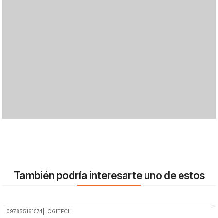
También podría interesarte uno de estos
097855161574
|
LOGITECH
-28%
OFF