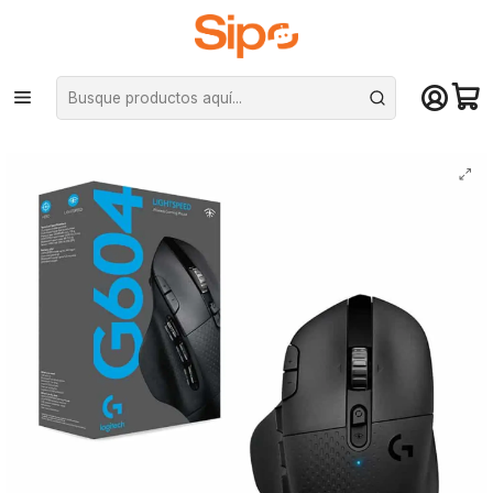
¡Compra hasta mediodía y recibe hoy! De lunes a sábado en el gran
Santiago. Envío gratis desde $29.990
Inicio
Computación y Gamers
Mouse
Mouse Logitech G604 Wireless Lightspeed, 15 Botones, 16000 DPI