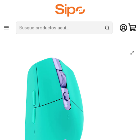
¡Compra hasta mediodía y recibe hoy! De lunes a sábado en el gran
Santiago. Envío gratis desde $29.990
Inicio
Computación y Gamers
Mouse
Mouse Gamer Inalámbrico Logitech G305 (1ms, 12.000DPI, 6 botones) -
Menta