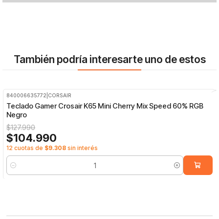
También podría interesarte uno de estos
840006635772
|
CORSAIR
-18%
OFF
Teclado Gamer Crosair K65 Mini Cherry Mix Speed 60% RGB
Negro
$127.990
$104.990
12 cuotas de
$9.308
sin interés
Cantidad