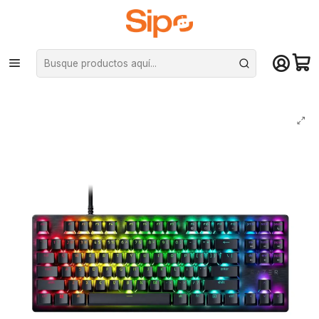
¡Compra hasta mediodía y recibe hoy! De lunes a sábado en el gran
Santiago. Envío gratis desde $29.990
Inicio
Computación y Gamers
Teclados
Mecánicos
Teclado Gamer Mecánico Razer Huntsman V3 X Tenkeyless 80% RGB
USB