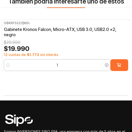
También podría interesarte uno de estos
GBKRF5023
|
MSI
-33%
OFF
Gabinete Kronos Falcon, Micro-ATX, USB 3.0, USB2.0 x2,
negro
$29.990
$19.990
12 cuotas de
$1.772
sin interés
Cantidad
Somos INVERSIONES SIPO SPA, una empresa con más de 5 años en el