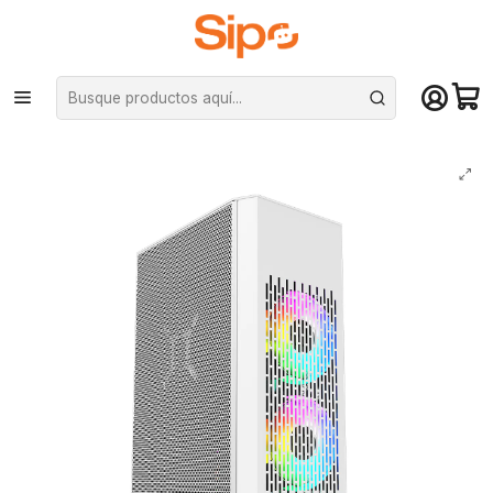
¡Compra hasta mediodía y recibe hoy! De lunes a sábado en el gran
Santiago. Envío gratis desde $29.990
Inicio
Componentes PC
Gabinete
Mini ITX
Gabinete Kronos Ophion Mini-ITX, 1 cooler, 3.0 USB - Blanco