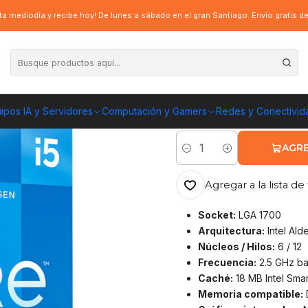
i5-12400F Alder Lake LGA1700 6C/12H, 2.5/4.4G
a mediodía y recibe hoy! De lunes a sábado en el gran Santiago. Envío gratis 
|
Procesador Inte
6C/12H, 2.5/4.4
ipos IA y Servidores
Computación y Gamers
Redes y Conectivid
ENVÍO GRATIS A TOD
AGRE
Cantidad
Agregar a la lista de 
Socket:
LGA 1700
Arquitectura:
Intel Ald
Núcleos / Hilos:
6 / 12
Frecuencia:
2.5 GHz ba
Caché:
18 MB Intel Sma
Memoria compatible: