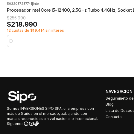
5032037237741
|
Intel
-14%
OFF
Procesador Intel Core i5-12400, 2.5GHz Turbo 4.4GHz, Socket
$255.990
$218.990
12 cuotas de
$19.414
sin interés
Cantidad
NAVEGACIÓN
Seguimineto d
Blog
Somos INVERSIONES SIPO SPA, una empresa con
Lista de Deseo
más de 5 años en el mercado, trabajando con
Contacto
marcas reconocidas a nivel nacional e internacional.
Síguenos