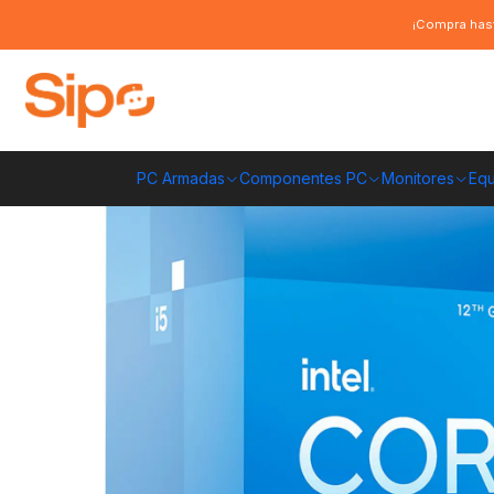
Inicio
Componentes PC
Procesadores
Intel
Procesador Intel Core 
¡Compra hast
PC Armadas
Componentes PC
Monitores
Equ