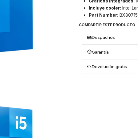
Gráficos integrados:
N
Incluye cooler:
Intel La
Part Number:
BX80715
COMPARTIR ESTE PRODUCTO
Despachos
Garantía
Devolución gratis