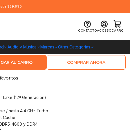
desde $29.990
l Core i5-12400F Alder Lake LGA1700
CONTACTO
ACCESO
CARRO
G
ad
Audio y Música
Marcas
Otras Categorías
O CHILE
GAR AL CARRO
COMPRAR AHORA
favoritos
er Lake (12ª Generación)
se / hasta 4.4 GHz Turbo
rt Cache
DDR5-4800 y DDR4