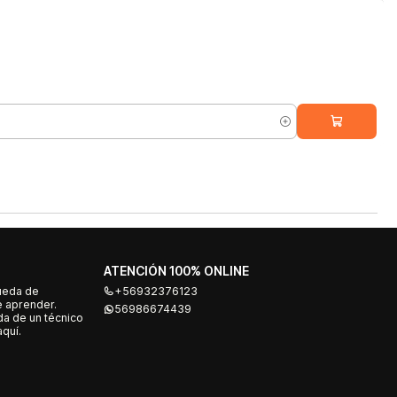
ATENCIÓN 100% ONLINE
ueda de
+56932376123
e aprender.
56986674439
a de un técnico
quí.