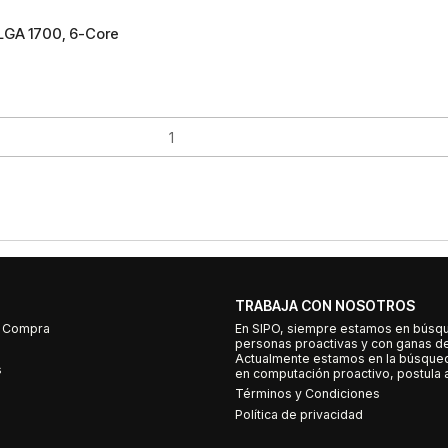
 LGA 1700, 6-Core
TRABAJA CON NOSOTROS
e Compra
En SIPO, siempre estamos en búsq
personas proactivas y con ganas d
Actualmente estamos en la búsqued
s
en computación proactivo, postula a
Términos y Condiciones
Política de privacidad