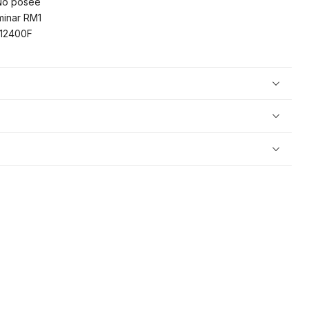
o posee
minar RM1
12400F