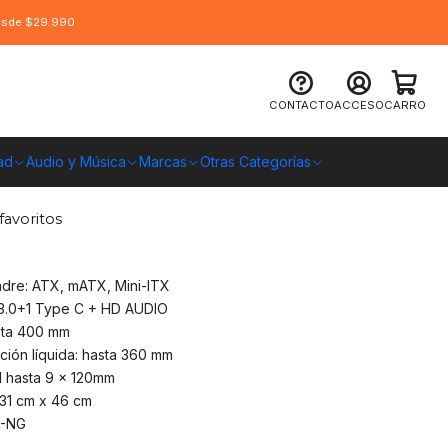
desde $29.990
 Atlantis ATX Vidrio Templado, USB
CONTACTO
ACCESO
CARRO
ad
Audio y Música
Marcas
Otras Categorías
O CHILE
favoritos
adre: ATX, mATX, Mini-ITX
SB3.0+1 Type C + HD AUDIO
sta 400 mm
ción líquida: hasta 360 mm
d hasta 9 x 120mm
 31 cm x 46 cm
1-NG