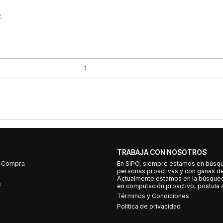
C
TRABAJA CON NOSOTROS
e Compra
En SIPO, siempre estamos en búsq
personas proactivas y con ganas d
Actualmente estamos en la búsqued
s
en computación proactivo, postula a
Términos y Condiciones
Política de privacidad