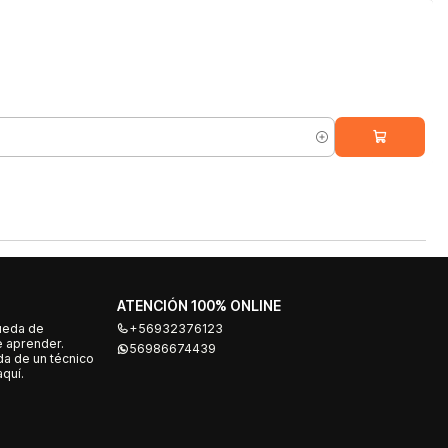
ATENCIÓN 100% ONLINE
ueda de
+56932376123
e aprender.
56986674439
a de un técnico
quí.