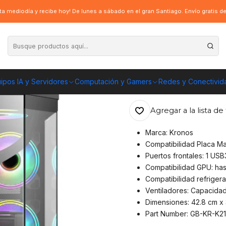
X Vidrio Templado, USB 3.0, Black
a mediodía y recibe hoy! De lunes a sábado en el gran Santiago. Envío gratis 
|
Gabinete Kronos
3.0, Black
ipos IA y Servidores
Computación y Gamers
Redes y Conectivid
ENVÍO GRATIS A TOD
Agregar a la lista de 
Marca: Kronos
Compatibilidad Placa M
Puertos frontales: 1 U
Compatibilidad GPU: ha
Compatibilidad refrigera
Ventiladores: Capacida
Dimensiones: 42.8 cm x
Part Number: GB-KR-K2