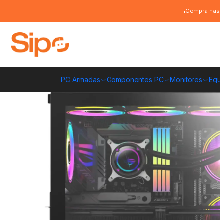
Inicio
Componentes PC
Gabinete
ATX
Gabinete Kronos Atlantis AT
¡Compra hast
PC Armadas
Componentes PC
Monitores
Equ