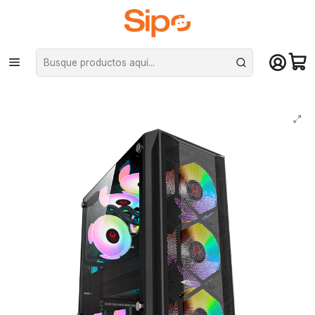
¡Compra hasta mediodía y recibe hoy! De lunes a sábado en el gran
Santiago. Envío gratis desde $29.990
Inicio
Componentes PC
Gabinete
ATX
Gabinete Kronos Ice Drilling, ATX, Vidrio Templado, USB 3.0, 4
ventiladores RGB