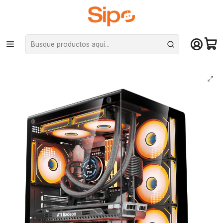
¡Compra hasta mediodía y recibe hoy! De lunes a sábado en el gran
Santiago. Envío gratis desde $29.990
Inicio
Componentes PC
Gabinete
ATX
Gabinete Gamer Kronos Glazex, ATX, Vidrio Templado, 3Fan ARG