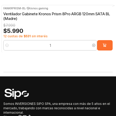
FANKRPRISM-BL-1
|
Kronos gaming
-25%
OFF
Ventilador Gabinete Kronos Prism 8Pro ARGB 120mm SATA BL
(Madre)
$7.990
$5.990
12 cuotas de
$531
sin interés
Cantidad
Somos INVERSIONES SIPO SPA, una empresa con más de 5 años en el
mercado, trabajando con marcas reconocidas a nivel nacional e
internacional.