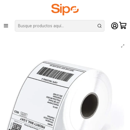
¡Compra hasta mediodía y recibe hoy! De lunes a sábado en el gran
Santiago. Envío gratis desde $29.990
Inicio
Otras categorías
Impresoras
Etiquetas Térmicas Autoadhesivas Premium 100x150 Mm 250 Unidades