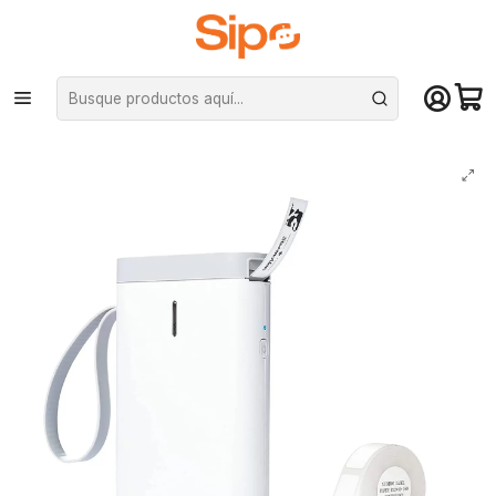
¡Compra hasta mediodía y recibe hoy! De lunes a sábado en el gran
Santiago. Envío gratis desde $29.990
Inicio
Otras categorías
Impresoras
Impresora Térmica de etiquetas Niimbot D11 - Bluetooth, portátil