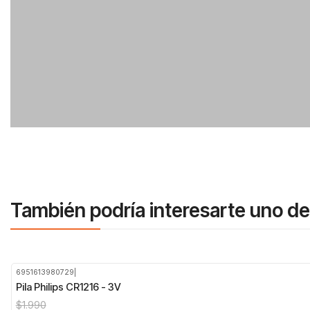
También podría interesarte uno de
6951613980729
|
-50%
OFF
Pila Philips CR1216 - 3V
$1.990