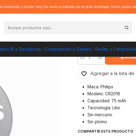
a mediodía y recibe hoy! De lunes a sábado en el gran Santiago. Envío gratis 
|
Pila Philips CR2
ENVÍO GRATIS A TOD
ipos IA y Servidores
Computación y Gamers
Redes y Conectivid
AGRE
Cantidad
Agregar a la lista de 
Maca: Philips
Modelo: CR2016
Capacidad: 75 mAh
Tecnología: Litio
Sin mercurio
Sin plomo
COMPARTIR ESTE PRODUCTO