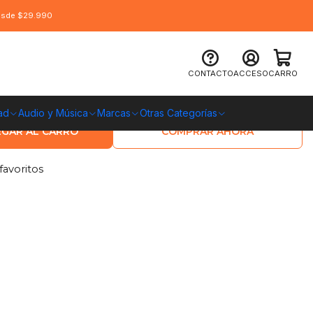
desde $29.990
016 - 3V
CONTACTO
ACCESO
CARRO
O CHILE
ad
Audio y Música
Marcas
Otras Categorías
GAR AL CARRO
COMPRAR AHORA
favoritos