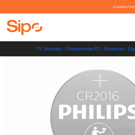
Inicio
Otras categorías
Pilas
Pila Philips CR2016 - 3V
¡Compra hast
PC Armadas
Componentes PC
Monitores
Equ