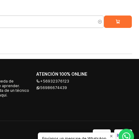
ATENCIÓN 100% ONLINE
ueda de
+56932376123
e aprender.
56986674439
a de un técnico
quí.
Envíanos un mensaje de WhatsApp