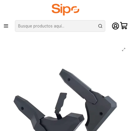
¡Compra hasta mediodía y recibe hoy! De lunes a sábado en el gran
Santiago. Envío gratis desde $29.990
Inicio
Computación y Gamers
Sillas y Escritorios
Repuestos para sillas
Tapas protectoras para Ajustador de ángulo Silla Escritorio