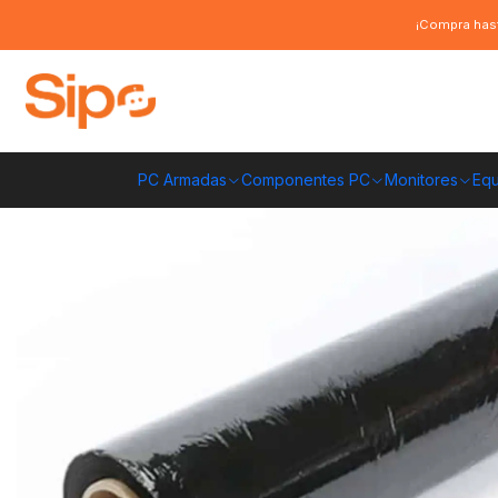
Inicio
Otras categorías
Insumos para Embalaje
Film Stretch Manual 2
¡Compra hast
PC Armadas
Componentes PC
Monitores
Equ