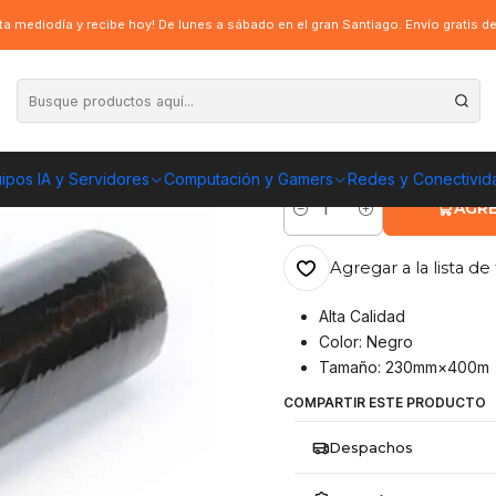
0 My * 230mts - negro
a mediodía y recibe hoy! De lunes a sábado en el gran Santiago. Envío gratis 
|
Film Stretch Ma
ENVÍO GRATIS A TOD
ipos IA y Servidores
Computación y Gamers
Redes y Conectivid
AGRE
Cantidad
Agregar a la lista de 
Alta Calidad
Color: Negro
Tamaño: 230mm×400m
COMPARTIR ESTE PRODUCTO
Despachos