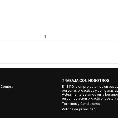
TRABAJA CON NOSOTROS
e Compra
En SIPO, siempre estamos en búsq
personas proactivas y con ganas d
Actualmente estamos en la búsqued
s
en computación proactivo, postula a
Términos y Condiciones
Política de privacidad