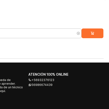
ATENCIÓN 100% ONLINE
ueda de
+56932376123
e aprender.
56986674439
a de un técnico
quí.