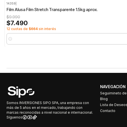
14359
|
-25%
OFF
Film Alusa Film Stretch Transparente 1.5kg aprox.
$9.990
$7.490
12 cuotas de
$664
sin interés
Cantidad
NAVEGACIÓN
Seguimineto d
Blog
Somos INVERSIONES SIPO SPA, una empresa con
Lista de Deseo
más de 5 años en el mercado, trabajando con
Contacto
marcas reconocidas a nivel nacional e internacional.
Síguenos