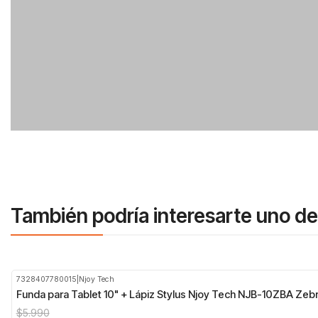
También podría interesarte uno de
7328407780015
|
Njoy Tech
-58%
OFF
Funda para Tablet 10" + Lápiz Stylus Njoy Tech NJB-10ZBA Zeb
$5.990