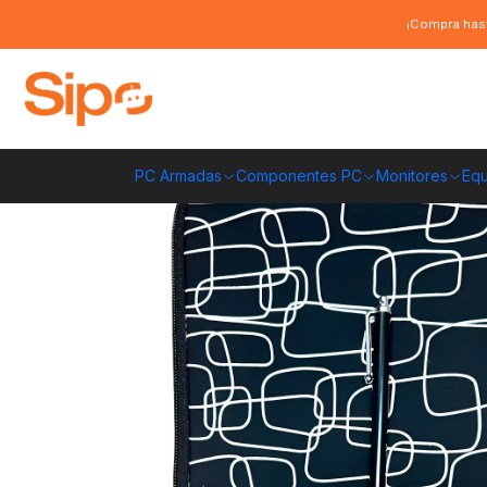
Inicio
Otras categorías
Bolsos y fundas
Funda para Tablet 10" + Lap
¡Compra hast
PC Armadas
Componentes PC
Monitores
Equ