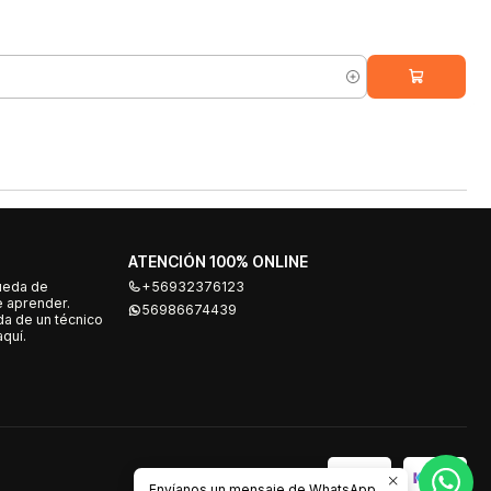
ATENCIÓN 100% ONLINE
ueda de
+56932376123
e aprender.
56986674439
a de un técnico
quí.
Envíanos un mensaje de WhatsApp