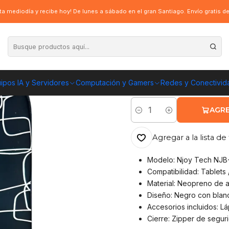
iz Stylus Njoy Tech NJB-910HM
a mediodía y recibe hoy! De lunes a sábado en el gran Santiago. Envío gratis 
|
Funda para Table
910HM
ipos IA y Servidores
Computación y Gamers
Redes y Conectivid
ENVÍO GRATIS A TOD
AGRE
Cantidad
Agregar a la lista de 
Modelo: Njoy Tech NJ
Compatibilidad: Tablets 
Material: Neopreno de al
Diseño: Negro con blan
Accesorios incluidos: Lápi
Cierre: Zipper de segur