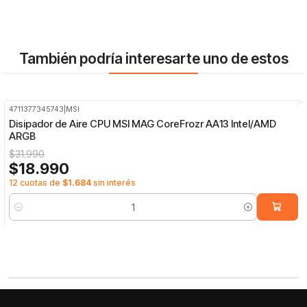
También podría interesarte uno de estos
4711377345743
|
MSI
-41%
OFF
Disipador de Aire CPU MSI MAG CoreFrozr AA13 Intel/AMD
ARGB
$31.990
$18.990
12 cuotas de
$1.684
sin interés
Cantidad