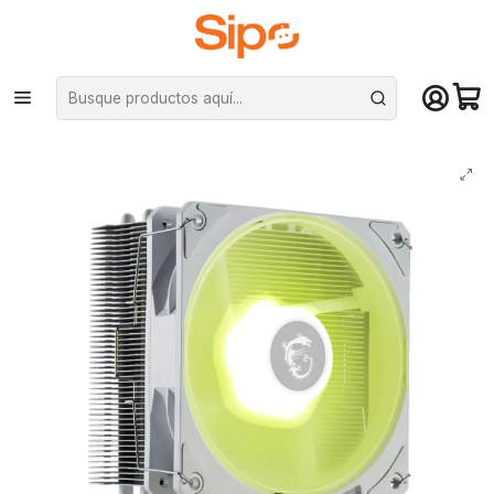
¡Compra hasta mediodía y recibe hoy! De lunes a sábado en el gran
Santiago. Envío gratis desde $29.990
Inicio
Componentes PC
Cooler CPU
Disipador por Aire
Disipador de Aire CPU MSI MAG CoreFrozr AA13 White Intel/AMD ARGB