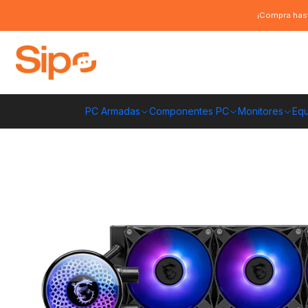
Inicio
Componentes PC
Cooler CPU
Refrigeración líquida
Refrigera
¡Compra hast
PC Armadas
Componentes PC
Monitores
Equ