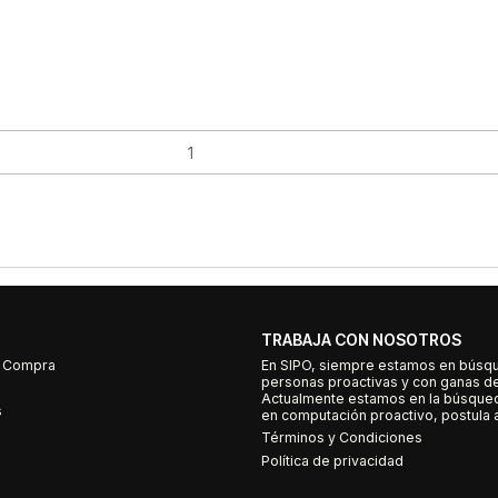
TRABAJA CON NOSOTROS
e Compra
En SIPO, siempre estamos en búsq
personas proactivas y con ganas d
Actualmente estamos en la búsqued
s
en computación proactivo, postula a
Términos y Condiciones
Política de privacidad