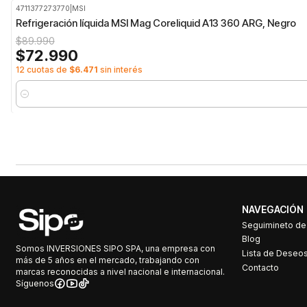
4711377273770
|
MSI
-19%
OFF
Refrigeración líquida MSI Mag Coreliquid A13 360 ARG, Negro
$89.990
$72.990
12 cuotas de
$6.471
sin interés
Cantidad
NAVEGACIÓN
Seguimineto d
Blog
Somos INVERSIONES SIPO SPA, una empresa con
Lista de Deseo
más de 5 años en el mercado, trabajando con
Contacto
marcas reconocidas a nivel nacional e internacional.
Síguenos