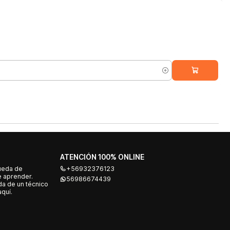
ATENCIÓN 100% ONLINE
ueda de
+56932376123
e aprender.
56986674439
a de un técnico
quí.