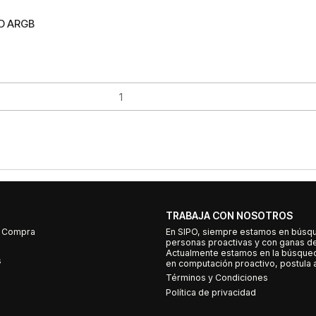
MD ARGB
TRABAJA CON NOSOTROS
e Compra
En SIPO, siempre estamos en búsq
personas proactivas y con ganas d
Actualmente estamos en la búsqued
s
en computación proactivo, postula a
Términos y Condiciones
Política de privacidad