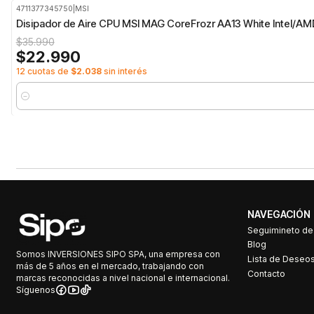
4711377345750
|
MSI
-36%
OFF
Disipador de Aire CPU MSI MAG CoreFrozr AA13 White Intel/A
$35.990
$22.990
12 cuotas de
$2.038
sin interés
Cantidad
NAVEGACIÓN
Seguimineto d
Blog
Somos INVERSIONES SIPO SPA, una empresa con
Lista de Deseo
más de 5 años en el mercado, trabajando con
Contacto
marcas reconocidas a nivel nacional e internacional.
Síguenos