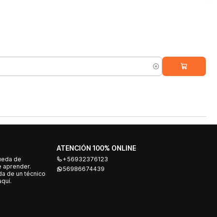
ATENCIÓN 100% ONLINE
ueda de
+56932376123
e aprender.
56986674439
a de un técnico
quí.