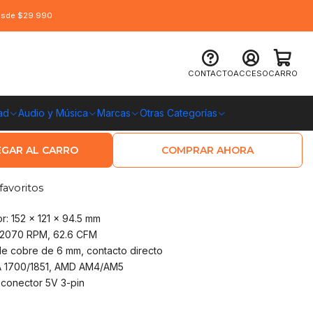
desde $29.990
re CPU MSI MAG CoreFrozr AA13
CONTACTO
ACCESO
CARRO
ad
Audio y Música
Marcas
Otras Categorías
O CHILE
GAR AL CARRO
COMPRAR AHORA
favoritos
r: 152 x 121 x 94.5 mm
0–2070 RPM, 62.6 CFM
de cobre de 6 mm, contacto directo
LGA 1700/1851, AMD AM4/AM5
 conector 5V 3-pin