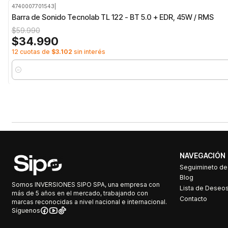
4740007701543
|
-42%
OFF
Barra de Sonido Tecnolab TL 122 - BT 5.0 + EDR, 45W / RMS
$59.990
$34.990
12 cuotas de
$3.102
sin interés
Cantidad
NAVEGACIÓN
Seguimineto d
Blog
Somos INVERSIONES SIPO SPA, una empresa con
Lista de Deseo
más de 5 años en el mercado, trabajando con
Contacto
marcas reconocidas a nivel nacional e internacional.
Síguenos