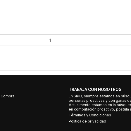
TRABAJA CON NOSOTROS
e Compra
En SIPO, siempre estamos en búsq
personas proactivas y con ganas d
Actualmente estamos en la búsqued
s
en computación proactivo, postula a
Términos y Condiciones
Política de privacidad