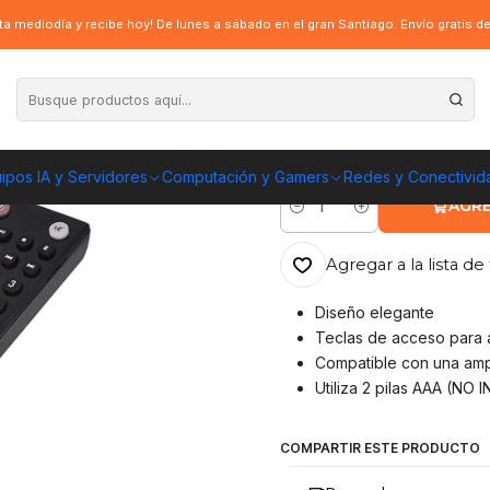
 para Smart TV - Black
a mediodía y recibe hoy! De lunes a sábado en el gran Santiago. Envío gratis 
|
Control Remoto 
ENVÍO GRATIS A TOD
ipos IA y Servidores
Computación y Gamers
Redes y Conectivid
AGRE
Cantidad
Agregar a la lista de 
Diseño elegante
Teclas de acceso para 
Compatible con una amp
Utiliza 2 pilas AAA (NO 
COMPARTIR ESTE PRODUCTO