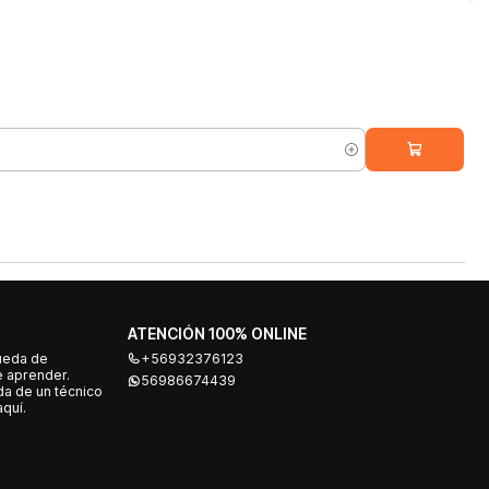
ATENCIÓN 100% ONLINE
ueda de
+56932376123
e aprender.
56986674439
a de un técnico
quí.