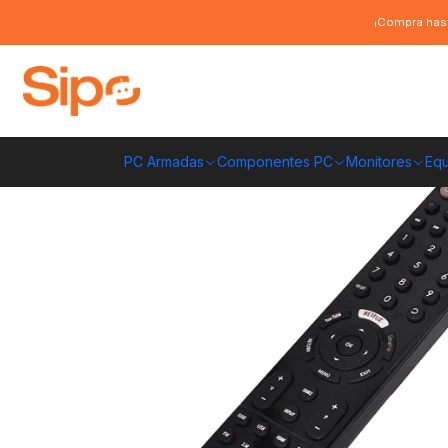
Inicio
Otras categorías
Accesorios para TV
Control Remoto Universal
¡Compra hast
PC Armadas
Componentes PC
Monitores
Equ