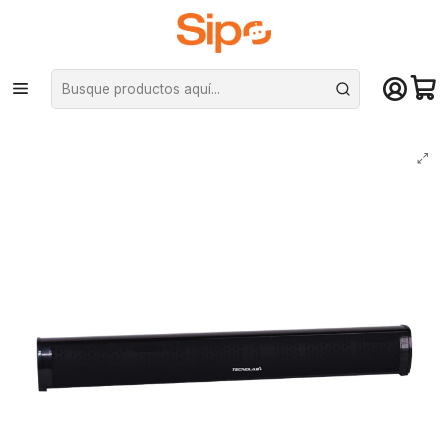
¡Compra hasta mediodía y recibe hoy! De lunes a sábado en el gran
Santiago. Envío gratis desde $29.990
Inicio
Audio y música
Parlantes Bluetoth
Barra de Sonido Tecnolab TL 122 - BT 5.0 + EDR, 45W / RMS