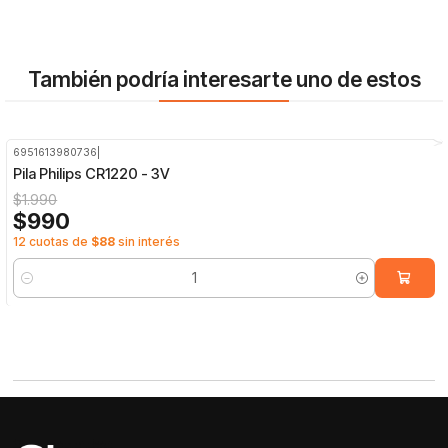
También podría interesarte uno de estos
6951613980736
|
-50%
OFF
Pila Philips CR1220 - 3V
$1.990
$990
12 cuotas de
$88
sin interés
Cantidad