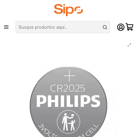
¡Compra hasta mediodía y recibe hoy! De lunes a sábado en el gran
Santiago. Envío gratis desde $29.990
Inicio
Otras categorías
Pilas
Pila Philips CR2025 - 3V