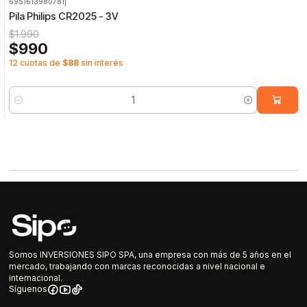
6951613980781
|
-50%
OFF
Pila Philips CR2025 - 3V
$1.990
$990
12 cuotas de
$88
sin interés
Cantidad
Somos INVERSIONES SIPO SPA, una empresa con más de 5 años en el
mercado, trabajando con marcas reconocidas a nivel nacional e
internacional.
Síguenos