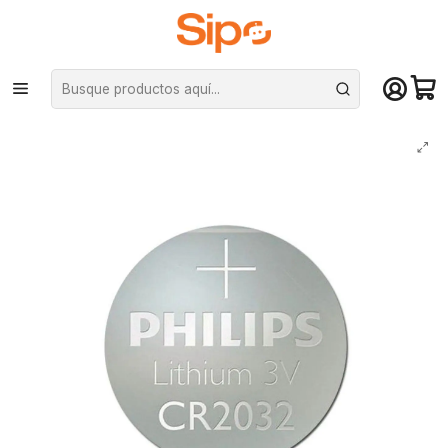
¡Compra hasta mediodía y recibe hoy! De lunes a sábado en el gran
Santiago. Envío gratis desde $29.990
Inicio
Otras categorías
Pilas
Pila Philips CR2032 - 3V