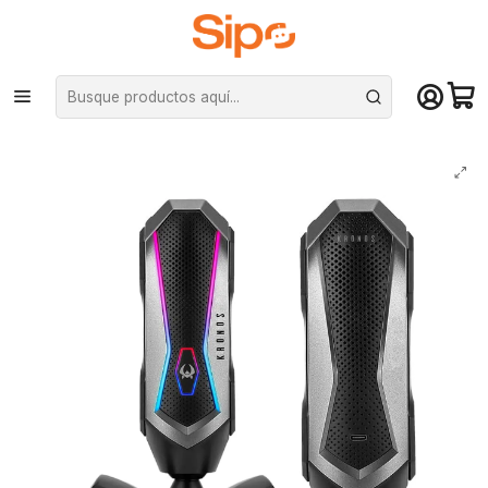
¡Compra hasta mediodía y recibe hoy! De lunes a sábado en el gran
Santiago. Envío gratis desde $29.990
Inicio
Audio y música
Micrófonos
Micrófono Profesional Gamer Kronos Mistral - RGB