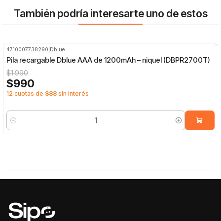
También podría interesarte uno de estos
4710007738290
|
Dblue
-50%
OFF
Pila recargable Dblue AAA de 1200mAh – niquel (DBPR2700T)
$1.990
$990
12 cuotas de
$88
sin interés
Cantidad