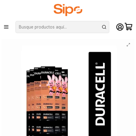
¡Compra hasta mediodía y recibe hoy! De lunes a sábado en el gran
Santiago. Envío gratis desde $29.990
Inicio
Otras categorías
Pilas
Tira de pilas Duracell AAA - 6 unidades