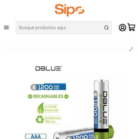
¡Compra hasta mediodía y recibe hoy! De lunes a sábado en el gran
Santiago. Envío gratis desde $29.990
Inicio
Otras categorías
Pilas
Pila recargable Dblue AAA de 1200mAh – niquel (DBPR2700T)