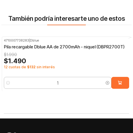
También podría interesarte uno de estos
4710007738283
|
Dblue
-25%
OFF
Pila recargable Dblue AA de 2700mAh - niquel (DBPR2700T)
$1.990
$1.490
12 cuotas de
$132
sin interés
Cantidad